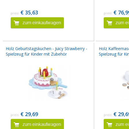
€ 35,63
€ 76,9
preis:
preis:
zum einkaufwagen
zum e
Holz Geburtstagskuchen - Juicy Strawberry -
Holz Kaffeemasch
Spielzeug für Kinder mit Zubehör
Spielzeug für K
€ 29,69
€ 29,6
preis:
preis:
zum einkaufwagen
zum e