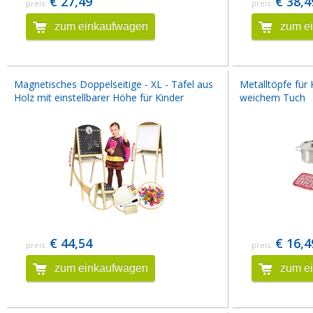
€ 27,49
€ 38,4
preis:
preis:
zum einkaufwagen
zum e
Magnetisches Doppelseitige - XL - Tafel aus
Metalltöpfe für
Holz mit einstellbarer Höhe für Kinder
weichem Tuch
€ 44,54
€ 16,4
preis:
preis:
zum einkaufwagen
zum e