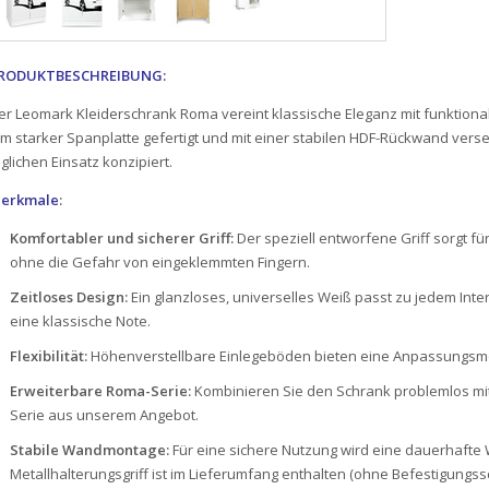
RODUKTBESCHREIBUNG:
er Leomark Kleiderschrank Roma vereint klassische Eleganz mit funktionale
m starker Spanplatte gefertigt und mit einer stabilen HDF-Rückwand verse
äglichen Einsatz konzipiert.
erkmale
:
Komfortabler und sicherer Griff:
Der speziell entworfene Griff sorgt fü
ohne die Gefahr von eingeklemmten Fingern.
Zeitloses Design:
Ein glanzloses, universelles Weiß passt zu jedem Int
eine klassische Note.
Flexibilität:
Höhenverstellbare Einlegeböden bieten eine Anpassungsmögli
Erweiterbare Roma-Serie:
Kombinieren Sie den Schrank problemlos m
Serie aus unserem Angebot.
Stabile Wandmontage:
Für eine sichere Nutzung wird eine dauerhaft
Metallhalterungsgriff ist im Lieferumfang enthalten (ohne Befestigungs