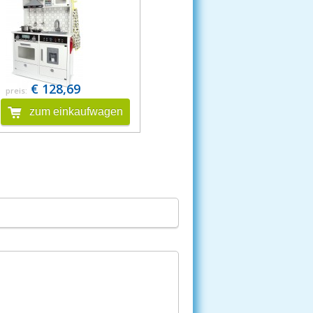
€ 128,69
preis:
zum einkaufwagen