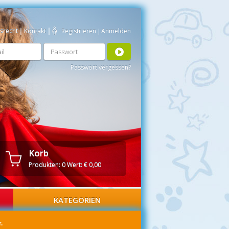
srecht
|
Kontakt
|
Registrieren
Anmelden
|
Passwort vergessen?
Korb
Produkten:
0
Wert:
€ 0,00
KATEGORIEN
.