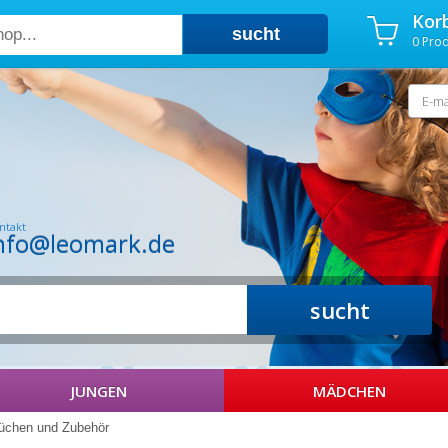
Kor
sucht
0
Prod
Impressum
|
AGB
|
Lieferung
|
Datenschutzerklärung
|
Widerruf
ntakt
nfo@leomark.de
sucht
JUNGEN
MÄDCHEN
üchen und Zubehör