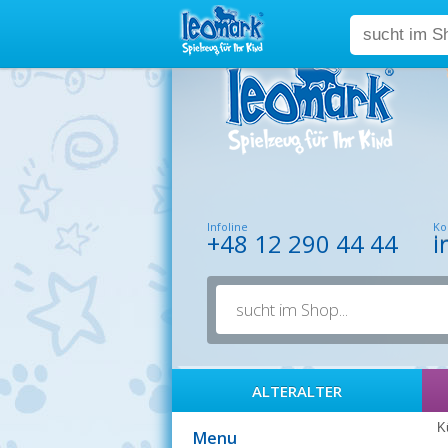
Infoline
Ko
+48 12 290 44 44
i
ALTERALTER
K
Menu