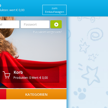
b
zum
ukten:
wert
€ 0,00
Einkaufswagen
srecht
|
Kontakt
|
Registrieren
Anmelden
|
Passwort vergessen?
Korb
Produkten:
0
Wert:
€ 0,00
KATEGORIEN