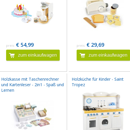
€ 54,99
€ 29,69
preis:
preis:
zum einkaufwagen
zum einkaufwagen
Holzkasse mit Taschenrechner
Holzküche für Kinder - Saint
und Kartenleser - 2in1 - Spaß und
Tropez
Lernen